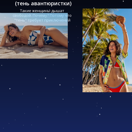
(тень авантюристки)
Такие женщины дышат
свободой. Почему? Потому что
"тень" требует приключений