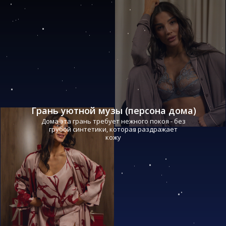
Грань уютной музы (персона дома)
Дома эта грань требует нежного покоя - без
грубой синтетики, которая раздражает
кожу