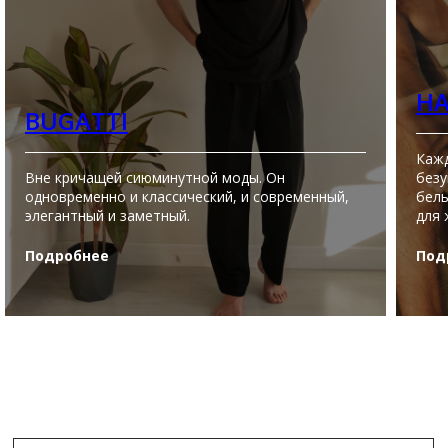
H
BUGATTI
Кажд
Вне кричащей сиюминутной моды. Он
безу
одновременно и классический, и современный,
бель
элегантный и заметный.
для 
Подробнее
Под