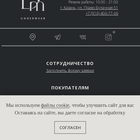
Режим работы: 10:00 - 21:00
г. Казань, ул. Право-Булачная 51
+7 (916) 406-77-66
__________________________________________________
*
_________________________________________________
СОТРУДНИЧЕСТВО
Заполнить форму заявки
ПОКУПАТЕЛЯМ
Подбор размера
Доставка и оплата
Мы используем
файлы cookie
, чтобы улучшить сайт для вас
Правила ухода
Оставаясь на сайте, вы даете согласие на обработку
Добавить в корзину
СОГЛАСЕН
ЮРИДИЧЕСКАЯ ИНФОРМАЦИЯ