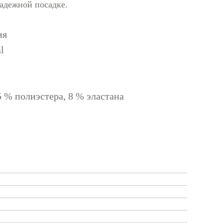
адежной посадке.
ия
l
5 % полиэстера, 8 % эластана