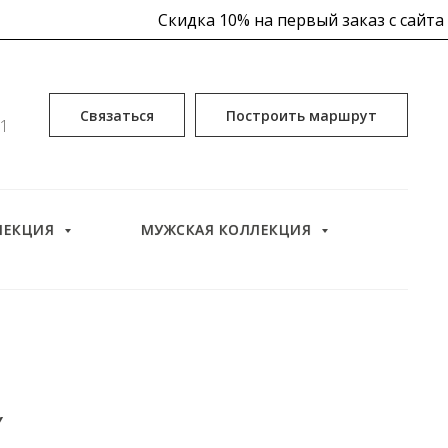
Скидка 10% на первый заказ с сайта
0
Связаться
Построить маршрут
51
 10% на первый заказ уже в корзине
ЛЕКЦИЯ
МУЖСКАЯ КОЛЛЕКЦИЯ
Скидка 10% на
Y