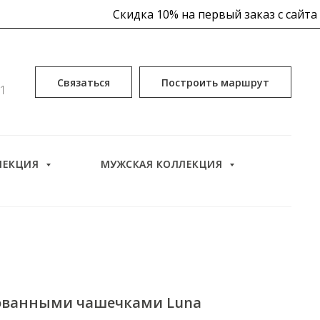
Скидка 10% на первый заказ с сайта
0
Связаться
Построить маршрут
51
 10% на первый заказ уже в корзине
ЛЕКЦИЯ
МУЖСКАЯ КОЛЛЕКЦИЯ
Скидка 10% на
ованными чашечками Luna