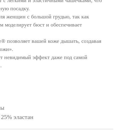
т с легкими и эластичными чашечками, что
ную посадку.
ля женщин с большой грудью, так как
м моделирует бюст и обеспечивает
ive® позволяет вашей коже дышать, создавая
ожи».
ет невидимый эффект даже под самой
.
ры
 25% эластан