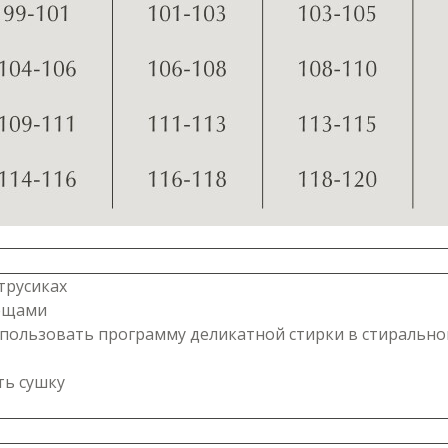
трусиках
вещами
 использовать программу деликатной стирки в стираль
ть сушку