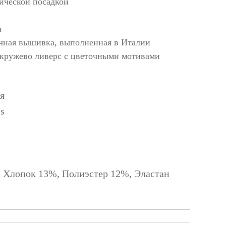
ической посадкой
а
чная вышивка, выполненная в Италии
 кружево ливерс с цветочными мотивами
я
is
 Хлопок 13%, Полиэстер 12%, Эластан