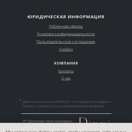
ЮРИДИЧЕСКАЯ ИНФОРМАЦИЯ
Публичная оферта
Политика конфиденциальности
Пользовательское соглашение
Cookies
КОМПАНИЯ
Контакты
О нас
*
Деятельность компании Meta Inc. и её продуктов Instagram и
Facebook признана в России экстремистской и запрещена.
__________________________________
ИП Белотелова Юлия Николаевна
ИНН 165811161721
ОГРНИП 318169000117736