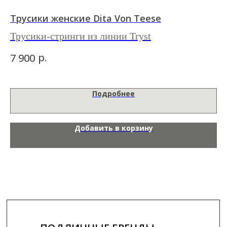
Трусики женские Dita Von Teese
К
Трусики-стринги из линии Tryst
Се
л
р.
7 900
10
Подробнее
Добавить в корзину