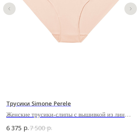
Трусики Simone Perele
Тр
et
Женские трусики-слипы с вышивкой из линии
Ко
Andora
кр
р.
р.
6 375
7 500
3 