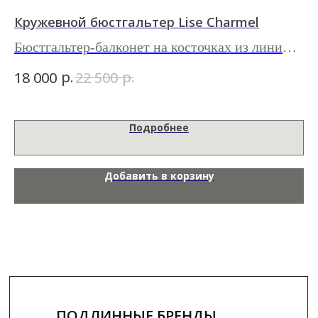
Кружевной бюстгальтер Lise Charmel
Б
ии
Бюстгальтер-балконет на косточках из линии
Бю
Princesse Iris
An
р.
р.
18 000
22 500
14
Подробнее
Добавить в корзину
ПОДЛИННЫЕ БРЕНДЫ