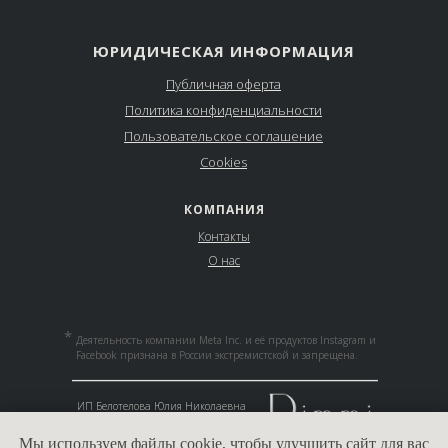
ЮРИДИЧЕСКАЯ ИНФОРМАЦИЯ
Публичная оферта
Политика конфиденциальности
Пользовательское соглашение
Cookies
КОМПАНИЯ
Контакты
О нас
*
Деятельность компании Meta Inc. и её продуктов Instagram и
Facebook признана в России экстремистской и запрещена.
__________________________________
ИП Белотелова Юлия Николаевна
ИНН 165811161721
ОГРНИП 318169000117736
Мы используем
файлы cookie
, чтобы улучшить сайт для вас